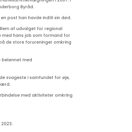
ommunesammenlægningen i 2007. I
nderborg Byråd.
 en post han havde indtil sin død.
lem af udvalget for regional
lse med hans job som formand for
å de store forureninger omkring
ts belønnet med
de svageste i samfundet for øje,
værd.
rbindelse med aktiviteter omkring
 2023.