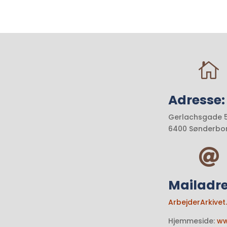

Adresse:
Gerlachsgade 5,
6400 Sønderbo

Mailadre
ArbejderArkive
Hjemmeside:
ww