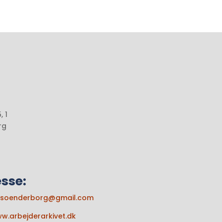
 1
rg
sse:
t.soenderborg@gmail.com
w.arbejderarkivet.dk