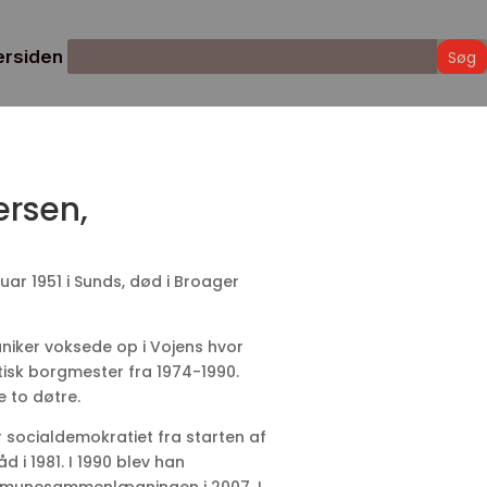
ersiden
rsen,
ar 1951 i Sunds, død i Broager
iker voksede op i Vojens hvor
tisk borgmester fra 1974-1990.
 to døtre.
r socialdemokratiet fra starten af
 i 1981. I 1990 blev han