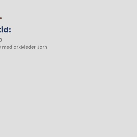

id:
0
le med arkivleder Jørn