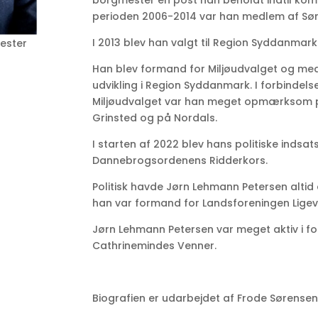
borgmester en post han beholdt indtil k
perioden 2006-2014 var han medlem af Sø
I 2013 blev han valgt til Region Syddanmark
ester
Han blev formand for Miljøudvalget og med
udvikling i Region Syddanmark. I forbinde
Miljøudvalget var han meget opmærksom p
Grinsted og på Nordals.
I starten af 2022 blev hans politiske indsa
Dannebrogsordenens Ridderkors.
Politisk havde Jørn Lehmann Petersen altid 
han var formand for Landsforeningen Lige
Jørn Lehmann Petersen var meget aktiv i fo
Cathrinemindes Venner.
Biografien er udarbejdet af Frode Sørensen