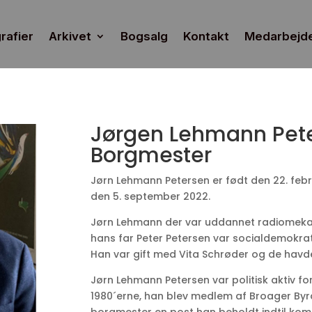
rafier
Arkivet
Bogsalg
Kontakt
Medarbejd
Jørgen Lehmann Pete
Borgmester
Jørn Lehmann Petersen er født den 22. febru
den 5. september 2022.
Jørn Lehmann der var uddannet radiomekan
hans far Peter Petersen var socialdemokra
Han var gift med Vita Schrøder og de havde
Jørn Lehmann Petersen var politisk aktiv fo
1980´erne, han blev medlem af Broager Byråd