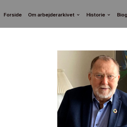
Forside
Om arbejderarkivet
Historie
Biog