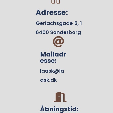
Adresse:
Gerlachsgade 5, 1
6400 Sønderborg

Mailadr
esse:
laask@la
ask.dk

Åbningstid: