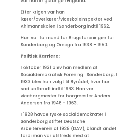
var han krigsfange i England.
Efter krigen var han
lærer/overlærer/viceskoleinspektør ved
Ahlmannskolen i Sønderborg indtil 1962.
Han var formand for Brugsforeningen for
Sønderborg og Omegn fra 1938 – 1950.
Politisk Karriere:
I oktober 1931 blev han medlem af
Socialdemokratisk Forening i Sønderborg. I
1933 blev han valgt til Byrådet, hvor han
sad uafbrudt indtil 1963. Han var
viceborgmester for borgmester Anders
Andersen fra 1946 – 1963.
I 1928 havde tyske socialdemokrater i
Sønderborg stiftet Deutsche
Arbeiterverein af 1928 (DAV), blandt andet
fordi man var utilfreds med at