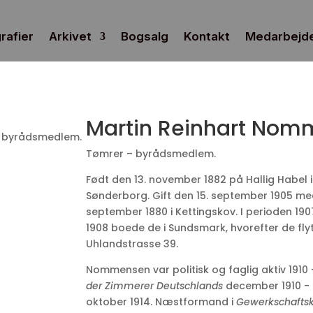
rafier
Arkivet
Bogsalg
Kontakt
Medarbejd
Martin Reinhart No
– byrådsmedlem.
Tømrer – byrådsmedlem.
Født den 13. november 1882 på Hallig Habel i 
Sønderborg. Gift den 15. september 1905 med
september 1880 i Kettingskov. I perioden 1907
1908 boede de i Sundsmark, hvorefter de fly
Uhlandstrasse 39.
Nommensen var politisk og faglig aktiv 1910
der Zimmerer Deutschlands
december 1910 - 
oktober 1914. Næstformand i
Gewerkschaftsk