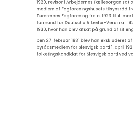
1920, revisor i Arbejdernes Fællesorganisati
medlem af Fagforeningshusets tilsynsråd fr
Tømrernes Fagforening fra o. 1923 til 4. mart
formand for Deutsche Arbeiter-Verein af 1928 
1930, hvor han blev afsat på grund af sit eng
Den 27. februar 1931 blev han ekskluderet a
byrådsmedlem for Slesvigsk parti 1. april 192
folketingskandidat for Slesvigsk parti ved va