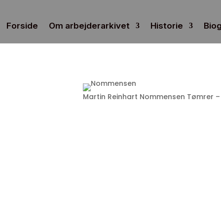
Forside
Om arbejderarkivet
Historie
Biog
Martin Reinhart Nommensen Tømrer 